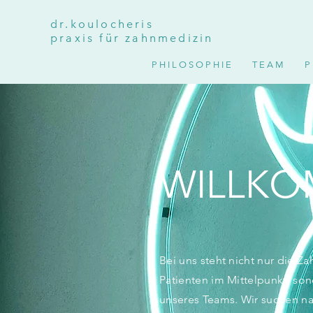
dr.koulocheris
praxis für zahnmedizin
P H I L O S O P H I E
T E A M
P 
WILLKO
Bei uns steht nicht nur die Z
Patienten im Mittelpunkt, s
unseres Teams. Wir suchen n