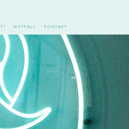
T ?
N O T F A L L
K O N T A K T