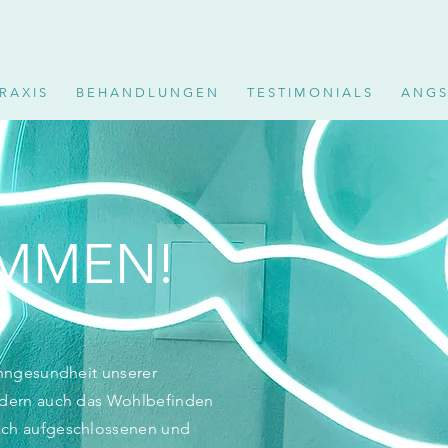
R A X I S
B E H A N D L U N G E N
T E S T I M O N I A L S
A N G S 
MMEN!
ahngesundheit unserer
ondern auch das Wohlbefinden
ach aufgeschlossenen und