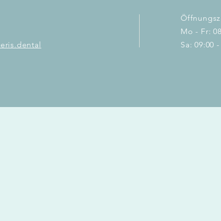
Öffnungsz
Mo - Fr: 08
eris.dental
Sa: 09:00 