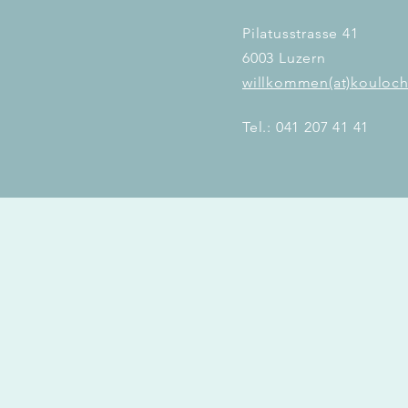
Pilatusstrasse 41
6003 Luzern
willkommen(at)
kouloch
Tel.: 041 207 41 41