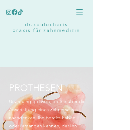
dr.koulocheris
praxis für zahnmedizin
PROTHESEN
Unabhängig davon, ob Sie über die
Anschaffung eines Zahnersatzes
nachdenken, ihn bereits haben
oder jemanden kennen, der ihn