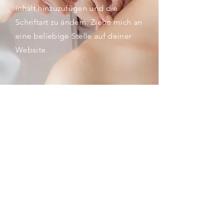
Inhalt hinzuzufügen und die
Schriftart zu ändern. Ziehe mich an
eine beliebige Stelle auf deiner
Website.