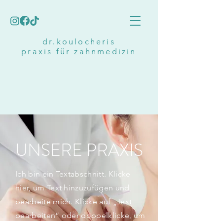
dr.koulocheris
praxis für zahnmedizin
UNSERE PRAXIS
Ich bin ein Textabschnitt. Klicke
hier, um Text hinzuzufügen und
bearbeite mich. Klicke auf „Text
bearbeiten“ oder doppelklicke, um